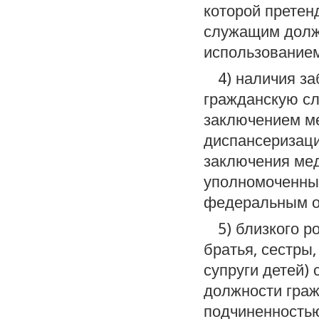
которой претен
служащим долж
использованием
4) наличия з
гражданскую сл
заключением м
диспансеризаци
заключения ме
уполномоченны
федеральным о
5) близкого р
братья, сестры,
супруги детей)
должности граж
подчиненностью