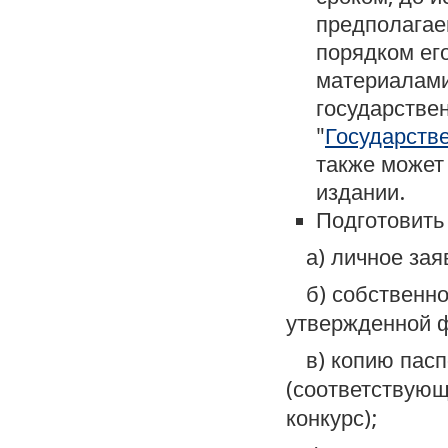
предполагае
порядком ег
материалами
государствен
"
Государств
также может
издании.
Подготовить
а) личное зая
б) собственн
утвержденной 
в) копию пас
(соответствующ
конкурс);