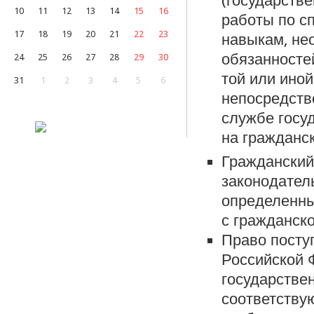
(государстве
10
11
12
13
14
15
16
работы по с
17
18
19
20
21
22
23
навыкам, не
обязанносте
24
25
26
27
28
29
30
той или ино
31
1
2
3
4
5
6
непосредств
службе госуд
на гражданс
Гражданский
законодател
определенн
с гражданск
Право посту
Российской 
государстве
соответств