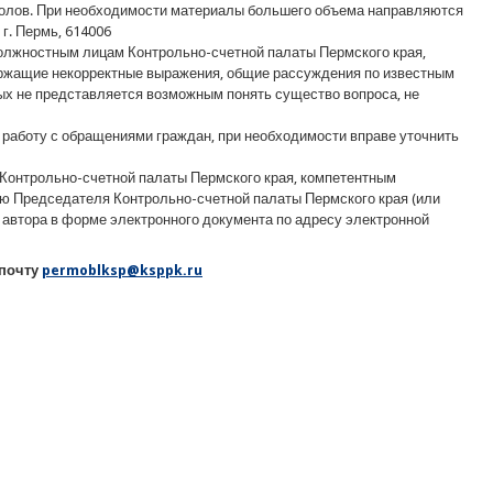
волов. При необходимости материалы большего объема направляются
г. Пермь, 614006
олжностным лицам Контрольно-счетной палаты Пермского края,
ержащие некорректные выражения, общие рассуждения по известным
рых не представляется возможным понять существо вопроса, не
 работу с обращениями граждан, при необходимости вправе уточнить
Контрольно-счетной палаты Пермского края, компетентным
ю Председателя Контрольно-счетной палаты Пермского края (или
у автора в форме электронного документа по адресу электронной
 почту
permoblksp@ksppk.ru