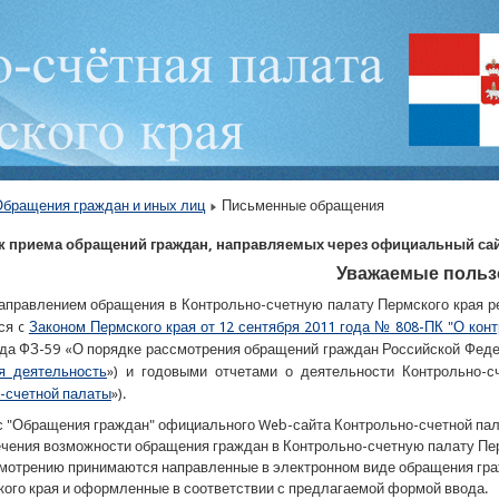
бращения граждан и иных лиц
Письменные обращения
 приема обращений граждан, направляемых через официальный сай
Уважаемые польз
аправлением обращения в Контрольно-счетную палату Пермского края р
ся c
Законом Пермского края от 12 сентября 2011 года № 808-ПК "О кон
ода ФЗ-59 «О порядке рассмотрения обращений граждан Российской Федер
я деятельность
») и годовыми отчетами о деятельности Контрольно-с
-счетной палаты
»).
 "Обращения граждан" официального Web-сайта Контрольно-счетной пал
чения возможности обращения граждан в Контрольно-счетную палату Пе
мотрению принимаются направленные в электронном виде обращения гра
ого края и оформленные в соответствии с предлагаемой формой ввода.