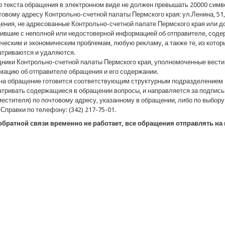
 текста обращения в электронном виде не должен превышать 20000 сим
товому адресу Контрольно-счетной палаты Пермского края: ул.Ленина, 51, 
ния, не адресованные Контрольно-счетной палате Пермского края или д
ившие с неполной или недостоверной информацией об отправителе, сод
ческим и экономическим проблемам, любую рекламу, а также те, из кото
триваются и удаляются.
ники Контрольно-счетной палаты Пермского края, уполномоченные вести
ацию об отправителе обращения и его содержании.
на обращение готовится соответствующим структурным подразделением 
тривать содержащиеся в обращении вопросы, и направляется за подпись
местителя) по почтовому адресу, указанному в обращении, либо по выбор
 Справки по телефону: (342) 217-75-01.
братной связи временно не работает, все обращения отправлять на