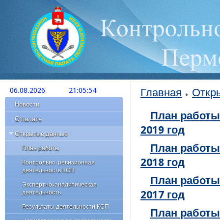
06.08.2026
21:05:54
Главная
Откр
Новости
План работы
О палате
2019 год
Открытые данные
План работы
План работы
2018 год
Контрольно-ревизионная
деятельность КСП
План работы
Экспертно-аналитическая
деятельность
2017 год
Результаты деятельности КСП
План работы