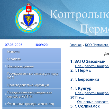
07.08.2026
18:09:20
Главная
КСО Пермского 
Новости
Де
О палате
1. ЗАТО Звездный
Открытые данные
План работы Контро
2. г. Пермь
Государственные заказы для нужд
План работы
КСП
3. г. Березники
Контрольно-ревизионная
деятельность КСП
Противодействие коррупции
4. г. Кунгур
Экспертно-аналитическая
Государственная гражданская
План работы Контрол
деятельность
служба в КСП ПК
2011 год
Основные показате
Результаты деятельности КСП
Обращения граждан и иных лиц
Порядок поступления граждан на
5. г. Соликамск
гражданскую службу