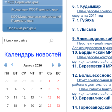
Нормотворческая деятельность
КСО Пермского края
Личный прием граждан и иных лиц
КСП
Порядок работы с персональными
6. г. Кудымкар
Письменные обращения
Ассоциация КСО Пермского края
данными
План работы Контро
СМИ о нас
округа на 2011 год
Принятые меры по обращениям
КСО Муниципальных образований
Конкурсы
Официальные выступления и
7. г. Губаха
граждан и иных лиц
Пермского края
заявления председателя и
Квалификационные требования
заместителей председателя КСП
Порядок обжалования правовых
Полезные ресурсы
8. г. Лысьва
актов КСП
9. Александровски
Обзор обращения граждан
Перспективный план
Александровского муни
10. Бардымский МР
Календарь новостей
План работы контро
муниципального района
Август
2026
11. Березовский МР
ПН
ВТ
СР
ЧТ
ПТ
СБ
ВС
12. Большесосновс
Отчет Контрольной 
27
28
29
30
31
1
2
района о деятельности 
План Работы Контр
3
4
5
6
7
8
9
муниципального района
10
11
12
13
14
15
16
13. Верещагинский
17
18
19
20
21
22
23
14. Горнозаводски