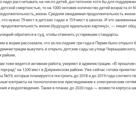
то надо рассчитывать на число детей, достаточное хотя бы для поддержан
детской смертностью, то на 1000 человек количество детей возраста от N 
одолжительность_жизни. Средняя ожидаемая продолжительность жизни в П
 что нужно 79 мест в детских садах и 159 мест в школах. И это заниженны
продолжительность жизни (будущую идеальную картину)», — пишет обще
алицкий обратился в суд, чтобы отменить устаревшие стандарты.
м в мэрии рассказали, что за последние три года в Перми было открыто б
дминистрации выкупить и открыть детские сады на улице Чернышевского, 1
м районе.
ам тоже ведется активная работа, уверяют в администрации. «В прошлом 
терград“ на 1200 мест в Дзержинском районе. Уже сейчас готова проектн
ы №59, которые планируется построить до 2018 и до 2019 года соответст
ные контракты на технологическое присоединение к электрическим сетя
ния и водоотведения. Также в планах до 2020 года — возвести корпуса ш