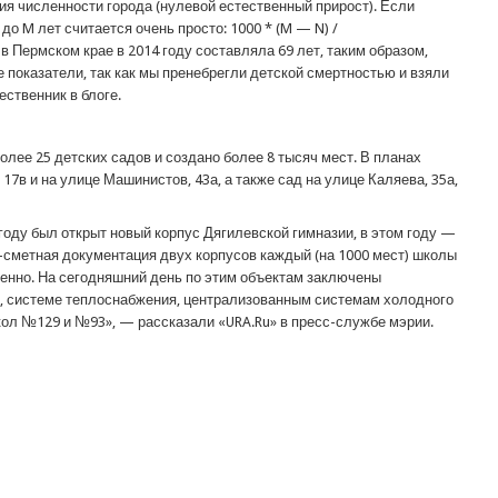
ия численности города (нулевой естественный прирост). Если
до M лет считается очень просто: 1000 * (M — N) /
ермском крае в 2014 году составляла 69 лет, таким образом,
е показатели, так как мы пренебрегли детской смертностью и взяли
ственник в блоге.
олее 25 детских садов и создано более 8 тысяч мест. В планах
7в и на улице Машинистов, 43а, а также сад на улице Каляева, 35а,
году был открыт новый корпус Дягилевской гимназии, в этом году —
о-сметная документация двух корпусов каждый (на 1000 мест) школы
венно. На сегодняшний день по этим объектам заключены
м, системе теплоснабжения, централизованным системам холодного
кол №129 и №93», — рассказали «URA.Ru» в пресс-службе мэрии.