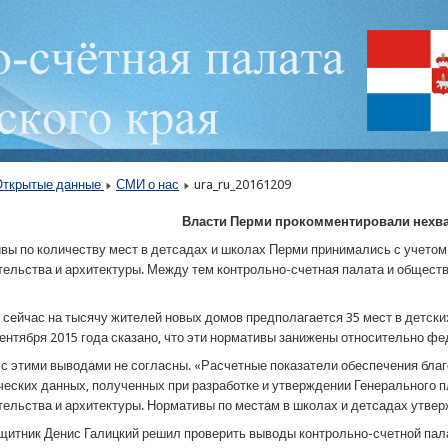
Открытые данные
СМИ о нас
ura_ru_20161209
Власти Перми прокомментировали нехват
вы по количеству мест в детсадах и школах Перми принимались с учето
тельства и архитектуры. Между тем контрольно-счетная палата и обществ
 сейчас на тысячу жителей новых домов предполагается 35 мест в детски
ентября 2015 года сказано, что эти нормативы занижены относительно фе
 с этими выводами не согласны. «Расчетные показатели обеспечения бла
еских данных, полученных при разработке и утверждении Генерального п
тельства и архитектуры. Нормативы по местам в школах и детсадах утвер
щитник Денис Галицкий решил проверить выводы контрольно-счетной пал