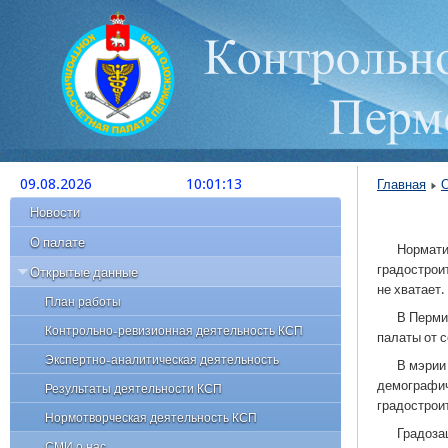
09.08.2026
10:01:13
Главная
Новости
О палате
Нормати
градострои
Открытые данные
не хватает.
План работы
В Перми
Контрольно-ревизионная деятельность КСП
палаты от с
Экспертно-аналитическая деятельность
В мэрии
демографич
Результаты деятельности КСП
градострои
Нормотворческая деятельность КСП
Градоза
СМИ о нас