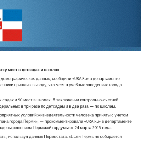
ку мест в детсадах и школах
м демографических данных, сообщили «URA.Ru» в департаменте
енники пришли к выводу, что мест в учебных заведениях города
х садах и 90 мест в школах. В заключении контрольно-счетной
деральных в три раза по детсадам и в два раза — по школам.
гоприятных условий жизнедеятельности человека приняты с учетом
лана города Перми», — прокомментировали «URA.Ru» в департаменте
ждены решением Пермской гордумы от 24 марта 2015 года.
аты, используя данные Пермьстата. «Если Пермь не собирается